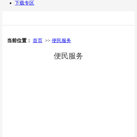
下载专区
当前位置：
首页
>>
便民服务
便民服务