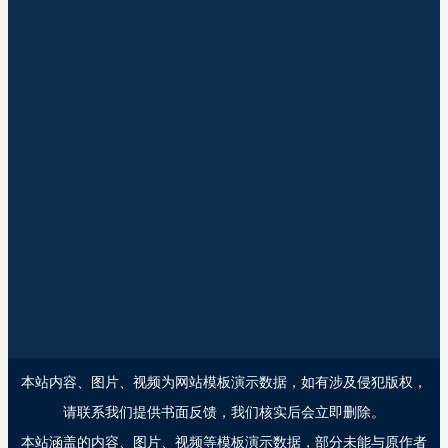
微信扫描关注我们
工作时间: 周一至周五 9:00-17:30
手机：19173171137
电话：400-64-96880
邮件：33332618039@qq.com
地址：长沙市岳麓区西二环一段708号环宇基地
本站内容、图片、视频为网站模板演示数据，如有涉及侵犯版权，
请联系我们提供书面反馈，我们核实后会立即删除。
本站涵盖的内容、图片、视频等模板演示数据，部分未能与原作者