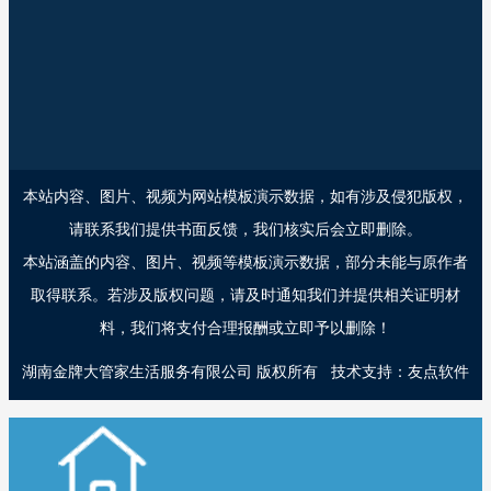
电话：400-64-96880
邮件：33332618039@qq.com
地址：长沙市岳麓区西二环一段708号环宇基地
本站内容、图片、视频为网站模板演示数据，如有涉及侵犯版权，
请联系我们提供书面反馈，我们核实后会立即删除。
本站涵盖的内容、图片、视频等模板演示数据，部分未能与原作者
取得联系。若涉及版权问题，请及时通知我们并提供相关证明材
料，我们将支付合理报酬或立即予以删除！
湖南金牌大管家生活服务有限公司
版权所有
技术支持：
友点软件